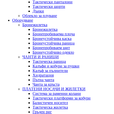
Тактически панталони
Тактически шорти
Дънки
Облекло за плуване
Оборудване
Бронежилетка
Бронежилетка
Бронепробиваема плоча
Бронеустойчива каска
Бронеустойчива раница
Бронепробиваем щит
Бронеустойчиво одеяло
ЧАНТИ И РАНИЦИ
Тактическа раница
Калъфи и кобури за пушки
Калъф за пълнители
Хидратация
Пътна чанта
Чанта за кръста
ПЛАТЕНИ НОСАЧИ И ЖИЛЕТКИ
Система за раменни колани
Тактически платформи за кобури
Балистичен носител
Тактическа жилетка
Гръден риг