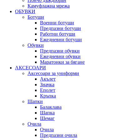
Пончо дъждобран
Камуфлажна мрежа
ОБУВКИ
Ботуши
Военни ботуши
Предпазни ботуши
Работни ботуши
Ежедневни ботуши
Обувки
Предпазни обувки
Ежедневни обувки
Маратонки за бягане
АКСЕСОАРИ
Аксесоари за униформи
Акълет
Значка
Еполет
Кръпка
Шапки
Балаклава
Шапка
Шемаг
Очила
Очила
Предпазни очила