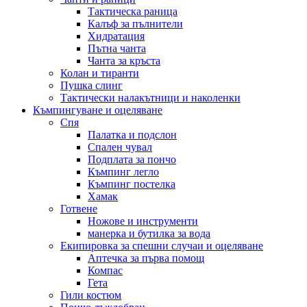
Тактическа раница
Калъф за пълнители
Хидратация
Пътна чанта
Чанта за кръста
Колан и тиранти
Пушка слинг
Тактически налакътници и наколенки
Къмпингуване и оцеляване
Спя
Палатка и подслон
Спален чувал
Подплата за пончо
Къмпинг легло
Къмпинг постелка
Хамак
Готвене
Ножове и инструменти
манерка и бутилка за вода
Екипировка за спешни случаи и оцеляване
Аптечка за първа помощ
Компас
Гета
Гили костюм