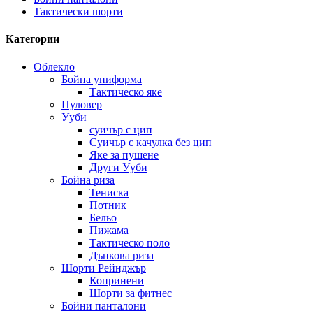
Тактически шорти
Категории
Облекло
Бойна униформа
Тактическо яке
Пуловер
Ууби
суичър с цип
Суичър с качулка без цип
Яке за пушене
Други Ууби
Бойна риза
Тениска
Потник
Бельо
Пижама
Тактическо поло
Дънкова риза
Шорти Рейнджър
Копринени
Шорти за фитнес
Бойни панталони