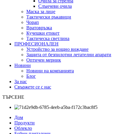
Очила за стрелба
Слънчеви очила
Маска за лице
Тактически ръкавици
Чорап
Вратовръзка
Кучешки етикет
Тактическа светлина
ПРОФЕСИОНАЛЕН
Устройство за нощно виждане
Защита от безпилотни летателни апарати
Оптичен мерник
Новини
Новини на компанията
Блог
За нас
Свържете се с нас
ТЪРСЕНЕ
Дом
Продукти
Облекло
Бойни панталони