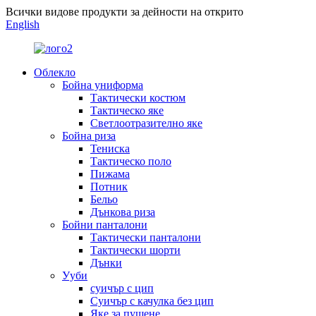
Всички видове продукти за дейности на открито
English
Облекло
Бойна униформа
Тактически костюм
Тактическо яке
Светлоотразително яке
Бойна риза
Тениска
Тактическо поло
Пижама
Потник
Бельо
Дънкова риза
Бойни панталони
Тактически панталони
Тактически шорти
Дънки
Ууби
суичър с цип
Суичър с качулка без цип
Яке за пушене