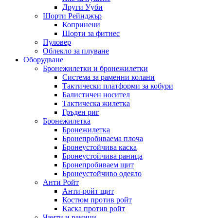
Други Ууби
Шорти Рейнджър
Копринени
Шорти за фитнес
Пуловер
Облекло за плуване
Оборудване
Бронежилетки и бронежилетки
Система за раменни колани
Тактически платформи за кобури
Балистичен носител
Тактическа жилетка
Гръден риг
Бронежилетка
Бронежилетка
Бронепробиваема плоча
Бронеустойчива каска
Бронеустойчива раница
Бронепробиваем щит
Бронеустойчиво одеяло
Анти Ройт
Анти-ройт щит
Костюм против ройт
Каска против ройт
Чанти и раници