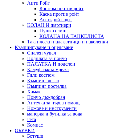
Анти Ройт
Костюм против ройт
Каска против ройт
Анти-ройт щит
КОЛАН И жартиери
Пушка слинг
КОЛАНА НА ТАНКЕЛИСТА
Тактически налакътници и наколенки
Къмпингуване и оцеляване
Спален чувал
Подплата за пончо
ПАЛАТКА И подслон
Камуфлажна мрежа
Гили костюм
Къмпинг легло
Къмпинг постелка
Хамак
Пончо дъждобран
Аптечка за първа помощ
Ножове и инструменти
манерка и бутилка за вода
Гета
Компас
ОБУВКИ
Ботуши