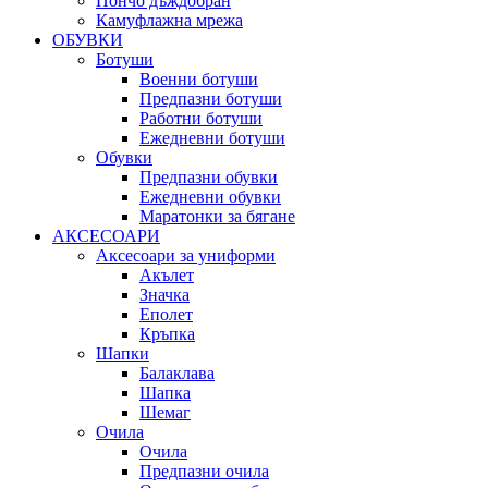
Пончо дъждобран
Камуфлажна мрежа
ОБУВКИ
Ботуши
Военни ботуши
Предпазни ботуши
Работни ботуши
Ежедневни ботуши
Обувки
Предпазни обувки
Ежедневни обувки
Маратонки за бягане
АКСЕСОАРИ
Аксесоари за униформи
Акълет
Значка
Еполет
Кръпка
Шапки
Балаклава
Шапка
Шемаг
Очила
Очила
Предпазни очила