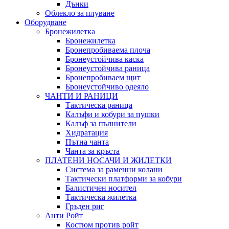
Дънки
Облекло за плуване
Оборудване
Бронежилетка
Бронежилетка
Бронепробиваема плоча
Бронеустойчива каска
Бронеустойчива раница
Бронепробиваем щит
Бронеустойчиво одеяло
ЧАНТИ И РАНИЦИ
Тактическа раница
Калъфи и кобури за пушки
Калъф за пълнители
Хидратация
Пътна чанта
Чанта за кръста
ПЛАТЕНИ НОСАЧИ И ЖИЛЕТКИ
Система за раменни колани
Тактически платформи за кобури
Балистичен носител
Тактическа жилетка
Гръден риг
Анти Ройт
Костюм против ройт