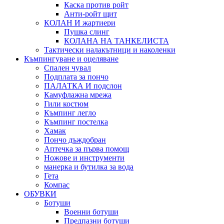
Каска против ройт
Анти-ройт щит
КОЛАН И жартиери
Пушка слинг
КОЛАНА НА ТАНКЕЛИСТА
Тактически налакътници и наколенки
Къмпингуване и оцеляване
Спален чувал
Подплата за пончо
ПАЛАТКА И подслон
Камуфлажна мрежа
Гили костюм
Къмпинг легло
Къмпинг постелка
Хамак
Пончо дъждобран
Аптечка за първа помощ
Ножове и инструменти
манерка и бутилка за вода
Гета
Компас
ОБУВКИ
Ботуши
Военни ботуши
Предпазни ботуши