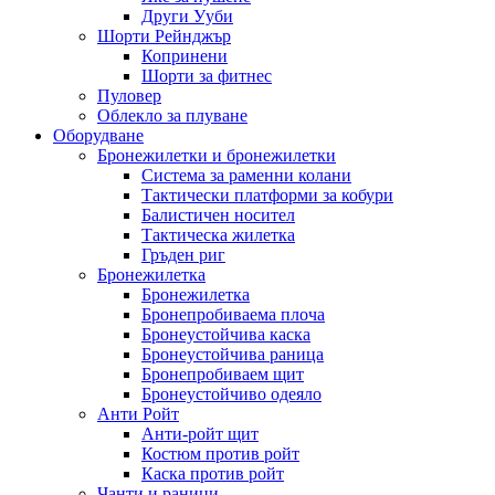
Други Ууби
Шорти Рейнджър
Копринени
Шорти за фитнес
Пуловер
Облекло за плуване
Оборудване
Бронежилетки и бронежилетки
Система за раменни колани
Тактически платформи за кобури
Балистичен носител
Тактическа жилетка
Гръден риг
Бронежилетка
Бронежилетка
Бронепробиваема плоча
Бронеустойчива каска
Бронеустойчива раница
Бронепробиваем щит
Бронеустойчиво одеяло
Анти Ройт
Анти-ройт щит
Костюм против ройт
Каска против ройт
Чанти и раници