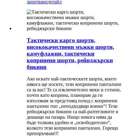
запитване
детайл
Тактически карго шорти,
висококачествени мъжки шорти,
камуфлажни, тактически
копринени шорти, рейнджърски
бикини
Ако искате най-тактическите шорти, които
някога ще носите, тези копринени панталони
са за вас! Те са изключително меки и готини,
почти като коприна, планирам да ги
използвам за предстоящ поход с копринени
панталони тип „неподходящи воини“! Тези
рейнджърски бикини са най-разтегливите и
дишащи на пазара. Нищо никога няма да
бъде толкова удобно и „освободително“,
колкото тези копринени панталони. Горещо
препоръчвам!!!