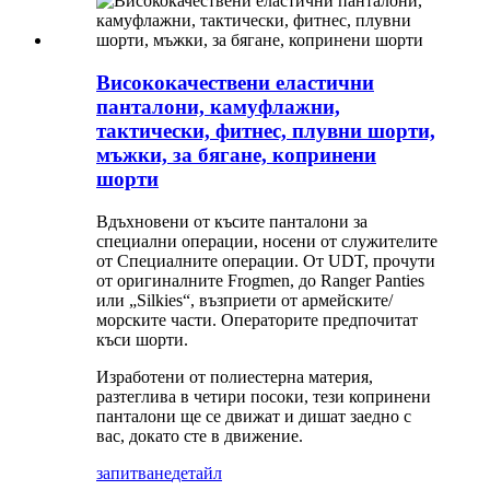
Висококачествени еластични
панталони, камуфлажни,
тактически, фитнес, плувни шорти,
мъжки, за бягане, копринени
шорти
Вдъхновени от късите панталони за
специални операции, носени от служителите
от Специалните операции. От UDT, прочути
от оригиналните Frogmen, до Ranger Panties
или „Silkies“, възприети от армейските/
морските части. Операторите предпочитат
къси шорти.
Изработени от полиестерна материя,
разтеглива в четири посоки, тези копринени
панталони ще се движат и дишат заедно с
вас, докато сте в движение.
запитване
детайл