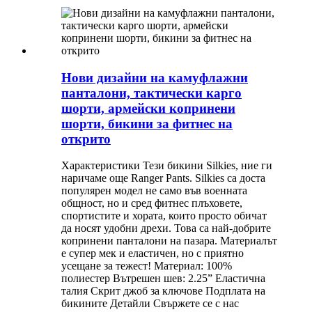
Нови дизайни на камуфлажни
панталони, тактически карго
шорти, армейски копринени
шорти, бикини за фитнес на
открито
Характеристики Тези бикини Silkies, ние ги
наричаме още Ranger Pants. Silkies са доста
популярен модел не само във военната
общност, но и сред фитнес плъховете,
спортистите и хората, които просто обичат
да носят удобни дрехи. Това са най-добрите
копринени панталони на пазара. Материалът
е супер мек и еластичен, но с приятно
усещане за тежест! Материал: 100%
полиестер Вътрешен шев: 2.25” Еластична
талия Скрит джоб за ключове Подплата на
бикините Детайли Свържете се с нас