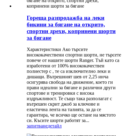
Гореща разпродажба на леки
бикини за бягане на открито,
спортни дрехи, копринени шорти
за бягане
Характеристики Ако търсите
висококачествени спортни шорти, не търсете
повече от нашите шорти Ranger. Тъй като са
изработени от 100% висококачествен
полиестер с , те са изключително леки и
дишащи. Вътрешният шев от 2,25 инча
осигурява свобода на движение, което ги
прави идеални за бягане и различни други
спортове и тренировки с висока
издръжливост. Те също така разполагат с
вътрешен скрит джоб за ключове и
еластична лента на талията, за да се
гарантира, че всичко ще остане на мястото
си. Късите шорти работят за...
запитване
детайл