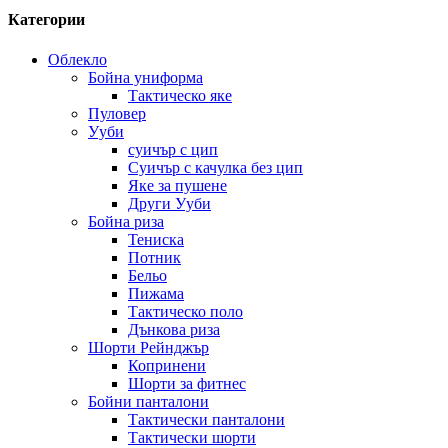
Категории
Облекло
Бойна униформа
Тактическо яке
Пуловер
Ууби
суичър с цип
Суичър с качулка без цип
Яке за пушене
Други Ууби
Бойна риза
Тениска
Потник
Бельо
Пижама
Тактическо поло
Дънкова риза
Шорти Рейнджър
Копринени
Шорти за фитнес
Бойни панталони
Тактически панталони
Тактически шорти