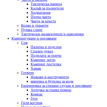
Тактическа раница
Калъф за пълнители
Хидратация
Пътна чанта
Чанта за кръста
Колан и тиранти
Пушка слинг
Тактически налакътници и наколенки
Къмпингуване и оцеляване
Спя
Палатка и подслон
Спален чувал
Подплата за пончо
Къмпинг легло
Къмпинг постелка
Хамак
Готвене
Ножове и инструменти
манерка и бутилка за вода
Екипировка за спешни случаи и оцеляване
Аптечка за първа помощ
Компас
Гета
Гили костюм