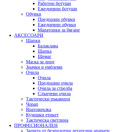
Работни ботуши
Ежедневни ботуши
Обувки
Предпазни обувки
Ежедневни обувки
Маратонки за бягане
АКСЕСОАРИ
Шапки
Балаклава
Шапка
Шемаг
Маска за лице
Значки и емблеми
Очила
Очила
Предпазни очила
Очила за стрелба
Слънчеви очила
Тактически ръкавици
Чорап
Вратовръзка
Кучешки етикет
Тактическа светлина
ПРОФЕСИОНАЛЕН
Защита от безпилотни летателни апарати