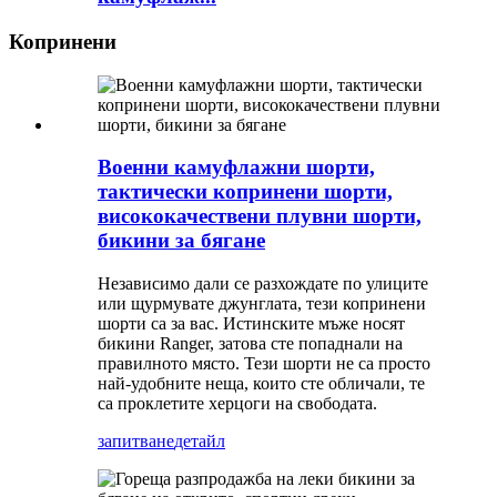
Копринени
Военни камуфлажни шорти,
тактически копринени шорти,
висококачествени плувни шорти,
бикини за бягане
Независимо дали се разхождате по улиците
или щурмувате джунглата, тези копринени
шорти са за вас. Истинските мъже носят
бикини Ranger, затова сте попаднали на
правилното място. Тези шорти не са просто
най-удобните неща, които сте обличали, те
са проклетите херцоги на свободата.
запитване
детайл