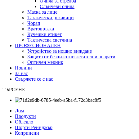
Очила за стрелба
Слънчеви очила
Маска за лице
Тактически ръкавици
Чорап
Вратовръзка
Кучешки етикет
Тактическа светлина
ПРОФЕСИОНАЛЕН
Устройство за нощно виждане
Защита от безпилотни летателни апарати
Оптичен мерник
Новини
За нас
Свържете се с нас
ТЪРСЕНЕ
Дом
Продукти
Облекло
Шорти Рейнджър
Копринени