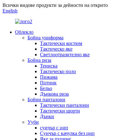
Всички видове продукти за дейности на открито
English
Облекло
Бойна униформа
Тактически костюм
Тактическо яке
Светлоотразително яке
Бойна риза
Тениска
Тактическо поло
Пижама
Потник
Бельо
Дънкова риза
Бойни панталони
Тактически панталони
Тактически шорти
Дънки
Ууби
суичър с цип
Суичър с качулка без цип
Яке за пушене