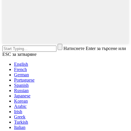
Натиснете Enter за търсене или
ESC за затваряне
English
French
German
Portuguese
Spanish
Russian
Japanese
Korean
Arabic
Irish
Greek
Turkish
Italian