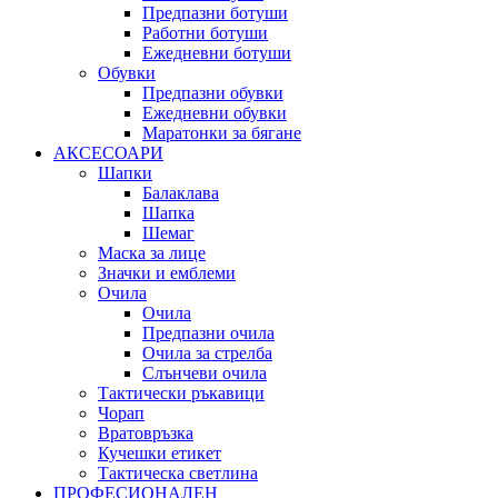
Предпазни ботуши
Работни ботуши
Ежедневни ботуши
Обувки
Предпазни обувки
Ежедневни обувки
Маратонки за бягане
АКСЕСОАРИ
Шапки
Балаклава
Шапка
Шемаг
Маска за лице
Значки и емблеми
Очила
Очила
Предпазни очила
Очила за стрелба
Слънчеви очила
Тактически ръкавици
Чорап
Вратовръзка
Кучешки етикет
Тактическа светлина
ПРОФЕСИОНАЛЕН