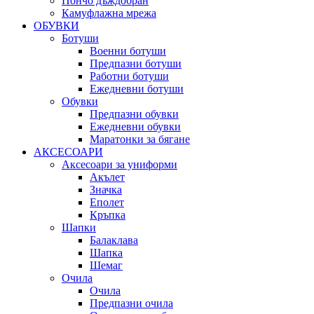
Пончо дъждобран
Камуфлажна мрежа
ОБУВКИ
Ботуши
Военни ботуши
Предпазни ботуши
Работни ботуши
Ежедневни ботуши
Обувки
Предпазни обувки
Ежедневни обувки
Маратонки за бягане
АКСЕСОАРИ
Аксесоари за униформи
Акълет
Значка
Еполет
Кръпка
Шапки
Балаклава
Шапка
Шемаг
Очила
Очила
Предпазни очила