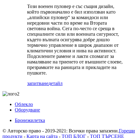
Този военен пуловер е със същия дизайн,
който първоначално е бил използван като
„алпийски пуловер“ за командоси или
нередовни части по време на Втората
световна война. Сега по-често се среща в
специалните сили или военната сигурност,
където вълната осигурява добре дошло
термично управление в широк диапазон от
климатични условия и нива на активност.
Подсилените рамене и лакти спомагат за
намаляване на триенето от външните слоеве,
презрамките на раницата и прикладите на
пушките.
запитване
детайл
Облекло
Оборудване
Бронежилетка
© Авторско право - 2019-2021: Всички права запазени.
Горещи
продукти
-
Карта на сайта
-
ТОП БЛОГ
-
ТОП ТЪРСЕНЕ