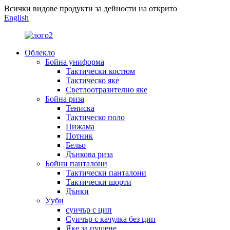
Всички видове продукти за дейности на открито
English
Облекло
Бойна униформа
Тактически костюм
Тактическо яке
Светлоотразително яке
Бойна риза
Тениска
Тактическо поло
Пижама
Потник
Бельо
Дънкова риза
Бойни панталони
Тактически панталони
Тактически шорти
Дънки
Ууби
суичър с цип
Суичър с качулка без цип
Яке за пушене