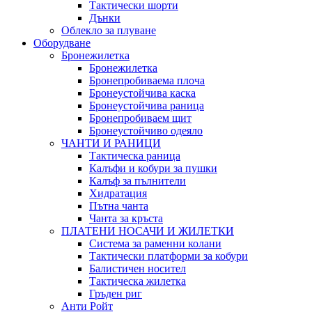
Тактически шорти
Дънки
Облекло за плуване
Оборудване
Бронежилетка
Бронежилетка
Бронепробиваема плоча
Бронеустойчива каска
Бронеустойчива раница
Бронепробиваем щит
Бронеустойчиво одеяло
ЧАНТИ И РАНИЦИ
Тактическа раница
Калъфи и кобури за пушки
Калъф за пълнители
Хидратация
Пътна чанта
Чанта за кръста
ПЛАТЕНИ НОСАЧИ И ЖИЛЕТКИ
Система за раменни колани
Тактически платформи за кобури
Балистичен носител
Тактическа жилетка
Гръден риг
Анти Ройт