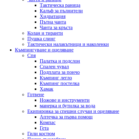
Тактическа раница
Калъф за пълнители
Хидратация
Пътна чанта
Чанта за кръста
Колан и тиранти
Пушка слинг
Тактически налакътници и наколенки
Къмпингуване и оцеляване
Спя
Палатка и подслон
Спален чувал
Подплата за пончо
Къмпинг легло
Къмпинг постелка
Хамак
Готвене
Ножове и инструменти
манерка и бутилка за вода
Екипировка за спешни случаи и оцеляване
Аптечка за първа помощ
Компас
Гета
Гили костюм