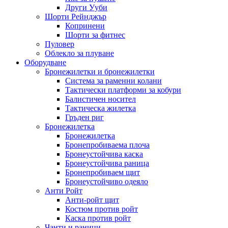
Други Ууби
Шорти Рейнджър
Копринени
Шорти за фитнес
Пуловер
Облекло за плуване
Оборудване
Бронежилетки и бронежилетки
Система за раменни колани
Тактически платформи за кобури
Балистичен носител
Тактическа жилетка
Гръден риг
Бронежилетка
Бронежилетка
Бронепробиваема плоча
Бронеустойчива каска
Бронеустойчива раница
Бронепробиваем щит
Бронеустойчиво одеяло
Анти Ройт
Анти-ройт щит
Костюм против ройт
Каска против ройт
Чанти и раници