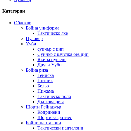
Категории
Облекло
Бойна униформа
Тактическо яке
Пуловер
Ууби
суичър с цип
Суичър с качулка без цип
Яке за пушене
Други Ууби
Бойна риза
Тениска
Потник
Бельо
Пижама
Тактическо поло
Дънкова риза
Шорти Рейнджър
Копринени
Шорти за фитнес
Бойни панталони
Тактически панталони