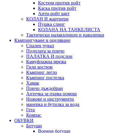
Костюм против ройт
Каска против ройт
Анти-ройт щит
КОЛАН И жартиери
Пушка слинг
КОЛАНА НА ТАНКЕЛИСТА
Тактически налакътници и наколенки
Къмпингуване и оцеляване
Спален чувал
Подплата за пончо
ПАЛАТКА И подслон
Камуфлажна мрежа
Гили костюм
Къмпинг легло
Къмпинг постелка
Хамак
Пончо дъждобран
Аптечка за първа помощ
Ножове и инструменти
манерка и бутилка за вода
Гета
Компас
ОБУВКИ
Ботуши
Военни ботуши