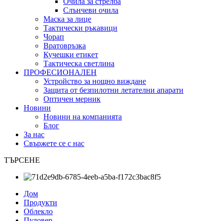
Очила за стрелба
Слънчеви очила
Маска за лице
Тактически ръкавици
Чорап
Вратовръзка
Кучешки етикет
Тактическа светлина
ПРОФЕСИОНАЛЕН
Устройство за нощно виждане
Защита от безпилотни летателни апарати
Оптичен мерник
Новини
Новини на компанията
Блог
За нас
Свържете се с нас
ТЪРСЕНЕ
Дом
Продукти
Облекло
Пуловер