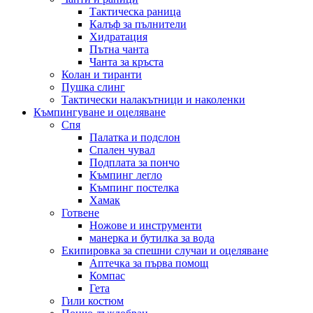
Тактическа раница
Калъф за пълнители
Хидратация
Пътна чанта
Чанта за кръста
Колан и тиранти
Пушка слинг
Тактически налакътници и наколенки
Къмпингуване и оцеляване
Спя
Палатка и подслон
Спален чувал
Подплата за пончо
Къмпинг легло
Къмпинг постелка
Хамак
Готвене
Ножове и инструменти
манерка и бутилка за вода
Екипировка за спешни случаи и оцеляване
Аптечка за първа помощ
Компас
Гета
Гили костюм