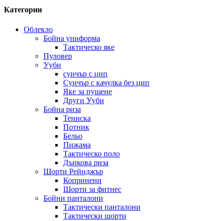
Категории
Облекло
Бойна униформа
Тактическо яке
Пуловер
Ууби
суичър с цип
Суичър с качулка без цип
Яке за пушене
Други Ууби
Бойна риза
Тениска
Потник
Бельо
Пижама
Тактическо поло
Дънкова риза
Шорти Рейнджър
Копринени
Шорти за фитнес
Бойни панталони
Тактически панталони
Тактически шорти