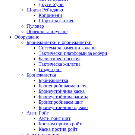
Други Ууби
Шорти Рейнджър
Копринени
Шорти за фитнес
Пуловер
Облекло за плуване
Оборудване
Бронежилетки и бронежилетки
Система за раменни колани
Тактически платформи за кобури
Балистичен носител
Тактическа жилетка
Гръден риг
Бронежилетка
Бронежилетка
Бронепробиваема плоча
Бронеустойчива каска
Бронеустойчива раница
Бронепробиваем щит
Бронеустойчиво одеяло
Анти Ройт
Анти-ройт щит
Костюм против ройт
Каска против ройт
Чанти и раници