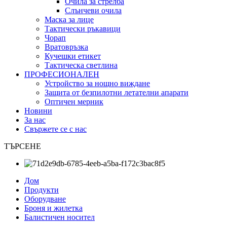
Очила за стрелба
Слънчеви очила
Маска за лице
Тактически ръкавици
Чорап
Вратовръзка
Кучешки етикет
Тактическа светлина
ПРОФЕСИОНАЛЕН
Устройство за нощно виждане
Защита от безпилотни летателни апарати
Оптичен мерник
Новини
За нас
Свържете се с нас
ТЪРСЕНЕ
Дом
Продукти
Оборудване
Броня и жилетка
Балистичен носител