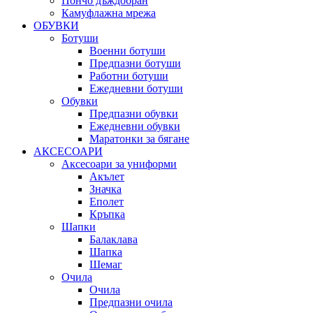
Пончо дъждобран
Камуфлажна мрежа
ОБУВКИ
Ботуши
Военни ботуши
Предпазни ботуши
Работни ботуши
Ежедневни ботуши
Обувки
Предпазни обувки
Ежедневни обувки
Маратонки за бягане
АКСЕСОАРИ
Аксесоари за униформи
Акълет
Значка
Еполет
Кръпка
Шапки
Балаклава
Шапка
Шемаг
Очила
Очила
Предпазни очила