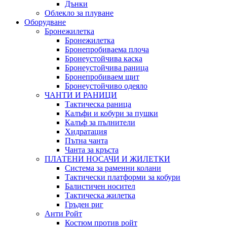
Дънки
Облекло за плуване
Оборудване
Бронежилетка
Бронежилетка
Бронепробиваема плоча
Бронеустойчива каска
Бронеустойчива раница
Бронепробиваем щит
Бронеустойчиво одеяло
ЧАНТИ И РАНИЦИ
Тактическа раница
Калъфи и кобури за пушки
Калъф за пълнители
Хидратация
Пътна чанта
Чанта за кръста
ПЛАТЕНИ НОСАЧИ И ЖИЛЕТКИ
Система за раменни колани
Тактически платформи за кобури
Балистичен носител
Тактическа жилетка
Гръден риг
Анти Ройт
Костюм против ройт