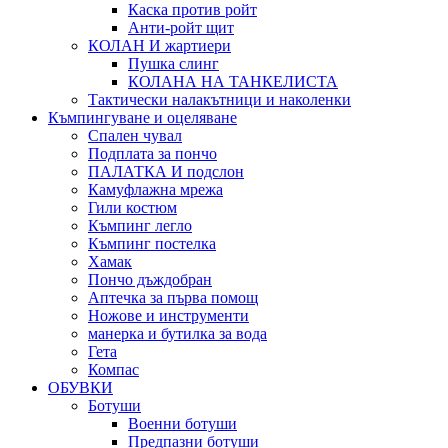
Каска против ройт
Анти-ройт щит
КОЛАН И жартиери
Пушка слинг
КОЛАНА НА ТАНКЕЛИСТА
Тактически налакътници и наколенки
Къмпингуване и оцеляване
Спален чувал
Подплата за пончо
ПАЛАТКА И подслон
Камуфлажна мрежа
Гили костюм
Къмпинг легло
Къмпинг постелка
Хамак
Пончо дъждобран
Аптечка за първа помощ
Ножове и инструменти
манерка и бутилка за вода
Гета
Компас
ОБУВКИ
Ботуши
Военни ботуши
Предпазни ботуши