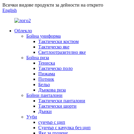
Всички видове продукти за дейности на открито
English
Облекло
Бойна униформа
Тактически костюм
Тактическо яке
Светлоотразително яке
Бойна риза
Тениска
Тактическо поло
Пижама
Потник
Бельо
Дънкова риза
Бойни панталони
Тактически панталони
Тактически шорти
Дънки
Ууби
суичър с цип
Суичър с качулка без цип
Яке за пушене